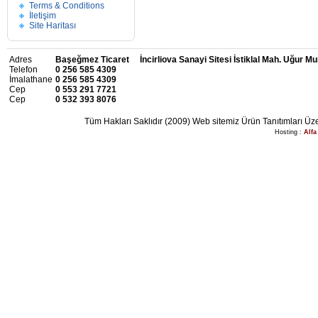
Terms & Conditions
İletişim
Site Haritası
Adres
Başeğmez Ticaret İncirliova Sanayi Sitesi İstiklal Mah. Uğur M
Telefon
0 256 585 4309
İmalathane
0 256 585 4309
Cep
0 553 291 7721
Cep
0 532 393 8076
Tüm Hakları Saklıdır (2009) Web sitemiz Ürün Tanıtımları Üze
Hosting :
Alfa