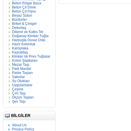
Beton Rögar Baca
Beton Çit Direk
Beton Çit Pano
Beyaz Sütun
Bordürler
Briket & Çimger
Dekortaş
Dikenli ve Kafes Tel
Doğanay Klinker Tuğla
Harpuşta Duvar Üstü
Hazır Kolonluk
Karoplaka
Kayraktaş
Klinker Ve Pres Tuğlalar
Kolon Şapkaları
Mezar Taşı
Park Mantar
Parke Taşları
Saksılar
Su Olukları
Uygulamalar
Çeşme
Çim Taşı
Ölçüm Taşları
Şev Taşı
BILGILER
About Us
Privacy Policy