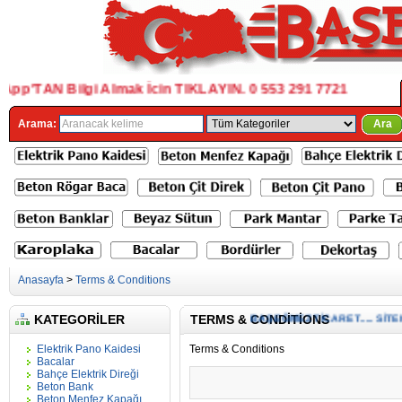
'TAN Bilgi Almak İcin TIKLAYIN. 0 553 291 7721
Arama:
Ara
Anasayfa
>
Terms & Conditions
BAŞEĞMEZ TİCARET..... SİTEMİ
KATEGORILER
TERMS & CONDITIONS
Elektrik Pano Kaidesi
Terms & Conditions
Bacalar
Bahçe Elektrik Direği
Beton Bank
Beton Menfez Kapağı