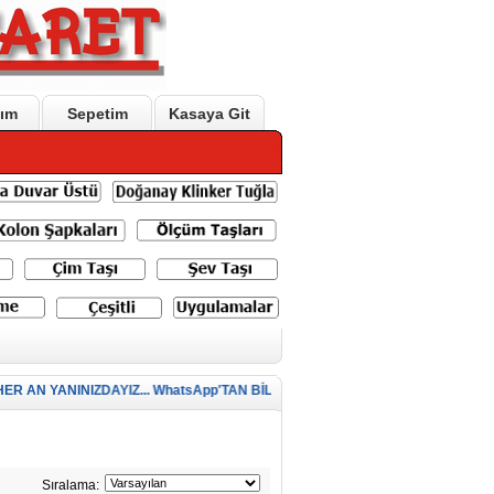
ım
Sepetim
Kasaya Git
R AN YANINIZDAYIZ... WhatsApp'TAN BİLGİ ALMAK İÇİN TIKLAYINIZ..
Sıralama: