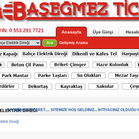
 0 553 291 7721
Anasayfa
Üye Girişi
Hesab
Ara
Gelişmiş Arama
BAŞEĞMEZ TİCARET..... SİTEMİZE HOŞ GELDİNİZ... İHTİYACINIZ OLDUĞU HE
ELEKTRIK DIREĞI
ktrik Direği