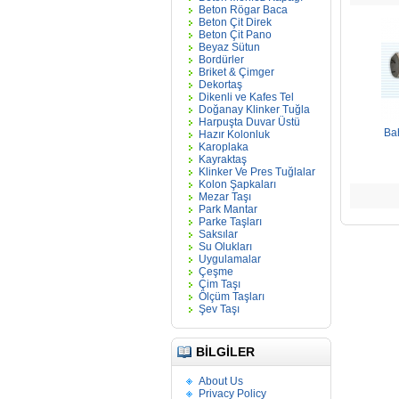
Beton Rögar Baca
Beton Çit Direk
Beton Çit Pano
Beyaz Sütun
Bordürler
Briket & Çimger
Dekortaş
Dikenli ve Kafes Tel
Doğanay Klinker Tuğla
Harpuşta Duvar Üstü
Bah
Hazır Kolonluk
Karoplaka
Kayraktaş
Klinker Ve Pres Tuğlalar
Kolon Şapkaları
Mezar Taşı
Park Mantar
Parke Taşları
Saksılar
Su Olukları
Uygulamalar
Çeşme
Çim Taşı
Ölçüm Taşları
Şev Taşı
BILGILER
About Us
Privacy Policy