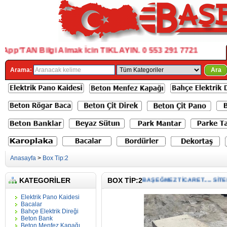
'TAN Bilgi Almak İcin TIKLAYIN. 0 553 291 7721
Arama:
Ara
Anasayfa
>
Box Tip:2
BAŞEĞMEZ TİCARET..... SİTEMİ
KATEGORILER
BOX TIP:2
Elektrik Pano Kaidesi
Bacalar
Bahçe Elektrik Direği
Beton Bank
Beton Menfez Kapağı