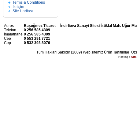
Terms & Conditions
İletişim
Site Haritası
Adres
Başeğmez Ticaret İncirliova Sanayi Sitesi İstiklal Mah. Uğur M
Telefon
0 256 585 4309
İmalathane
0 256 585 4309
Cep
0 553 291 7721
Cep
0 532 393 8076
Tüm Hakları Saklıdır (2009) Web sitemiz Ürün Tanıtımları Üze
Hosting :
Alfa