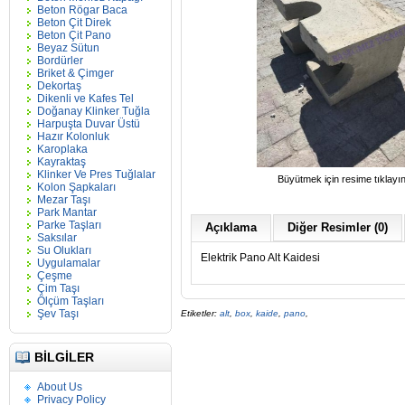
Beton Rögar Baca
Beton Çit Direk
Beton Çit Pano
Beyaz Sütun
Bordürler
Briket & Çimger
Dekortaş
Dikenli ve Kafes Tel
Doğanay Klinker Tuğla
Harpuşta Duvar Üstü
Hazır Kolonluk
Karoplaka
Kayraktaş
Klinker Ve Pres Tuğlalar
Büyütmek için resime tıklayı
Kolon Şapkaları
Mezar Taşı
Park Mantar
Parke Taşları
Açıklama
Diğer Resimler (0)
Saksılar
Su Olukları
Elektrik Pano Alt Kaidesi
Uygulamalar
Çeşme
Çim Taşı
Ölçüm Taşları
Şev Taşı
Etiketler:
alt
,
box
,
kaide
,
pano
,
BILGILER
About Us
Privacy Policy